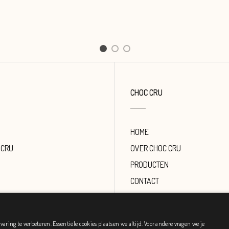
1
2
3
CHOC CRU
HOME
 CRU
OVER CHOC CRU
PRODUCTEN
CONTACT
ring te verbeteren. Essentiële cookies plaatsen we altijd. Voor andere vragen we je