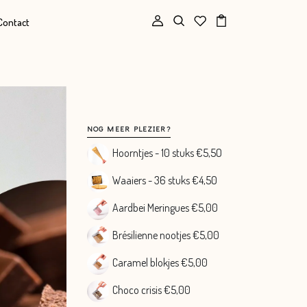
Contact
Nog
NOG MEER PLEZIER?
meer
Hoorntjes - 10 stuks €5,5O
plezier?
Waaiers - 36 stuks €4,50
Aardbei Meringues €5,00
Brésilienne nootjes €5,00
Caramel blokjes €5,00
Choco crisis €5,00