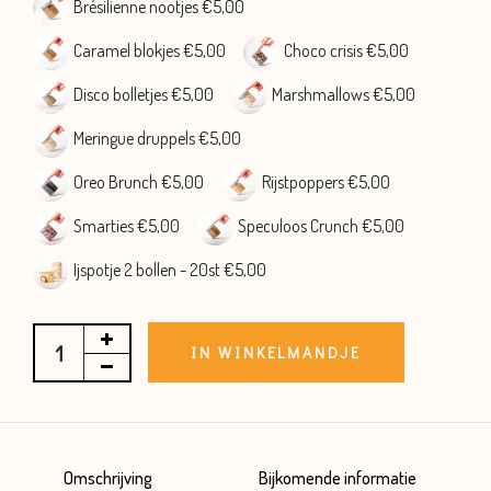
Brésilienne nootjes €5,00
Caramel blokjes €5,00
Choco crisis €5,00
Disco bolletjes €5,00
Marshmallows €5,00
Meringue druppels €5,00
Oreo Brunch €5,00
Rijstpoppers €5,00
Smarties €5,00
Speculoos Crunch €5,00
Ijspotje 2 bollen - 20st €5,00
IN WINKELMANDJE
Omschrijving
Bijkomende informatie