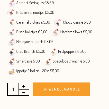
Aardbei Meringues €5,00
Brésilienne nootjes €5,00
Caramel blokjes €5,00
Choco crisis €5,00
Disco bolletjes €5,00
Marshmallows €5,00
Meringue druppels €5,00
Oreo Brunch €5,00
Rijstpoppers €5,00
Smarties €5,00
Speculoos Crunch €5,00
Ijspotje 2 bollen - 20st €5,00
IN WINKELMANDJE