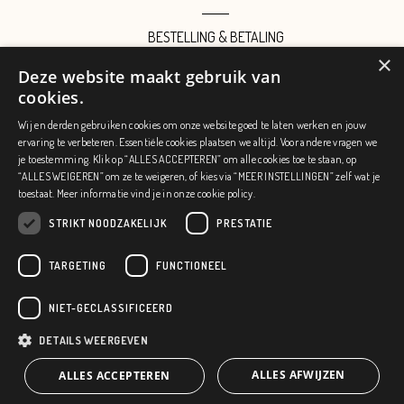
BESTELLING & BETALING
×
AFHALING
Deze website maakt gebruik van
INLOGGEN
cookies.
ALGEMENE VOORWAARDEN
Wij en derden gebruiken cookies om onze website goed te laten werken en jouw
ervaring te verbeteren. Essentiële cookies plaatsen we altijd. Voor andere vragen we
PRIVACY POLICY
je toestemming. Klik op “ALLES ACCEPTEREN” om alle cookies toe te staan, op
“ALLES WEIGEREN” om ze te weigeren, of kies via “MEER INSTELLINGEN” zelf wat je
COOKIE POLICY
toestaat. Meer informatie vind je in onze
cookie policy.
STRIKT NOODZAKELIJK
PRESTATIE
TARGETING
FUNCTIONEEL
© Copyright
2026 | Made with 🤍 by
Thinkedge
NIET-GECLASSIFICEERD
Business klant? Bezoek dan zeker ook onze
B2B webshop
DETAILS WEERGEVEN
ALLES AFWIJZEN
ALLES ACCEPTEREN